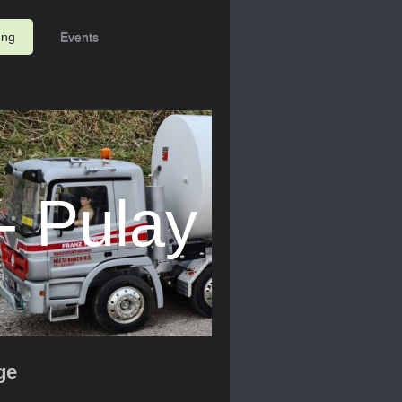
ung
Events
- Pulay
ge