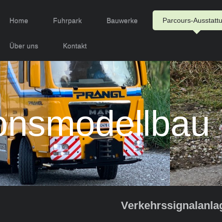
Home
Fuhrpark
Bauwerke
Parcours-Ausstatt
Über uns
Kontakt
onsmodellbau 
Verkehrssignalanla